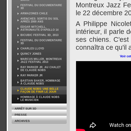
MARS!
Montreux Jazz Fes
FESTIVAL DU DOCUMENTAIRE
3D
le 22 décembre 201
ARMAZONES CHILE
AVENCHES: SORTIS DU SOL
A Philippe Nicol
APRÈS 2000 ANS
EDGAR MITCHELL,
intérieur, il parl
ASTRONAUTE D'APOLLO 14
BICUBIC FESTIVAL 3D, 2013
ses chiens. C'es
FESTIVAL DU DOCUMENTAIRE
3D
connaîtra ce qu'il 
CHARLES LLOYD
QUINCY JONES
Voir ce
MARCUS MILLER, MONTREUX
JAZZ FESTIVAL 2013
RAY PARKER JR. AU CHALET
DE CLAUDE NOBS
RAY PARKER JR
BASTIAN BAKER, HOMMAGE
À CLAUDE NOBS
CLAUDE NOBS: UNE BELLE
FAÇON DE FINIR LE JOUR
HOMMAGE À CLAUDE NOBS
LE MUSICIEN
ARRÊT SUR 3D
PRESSE
ARCHIVES