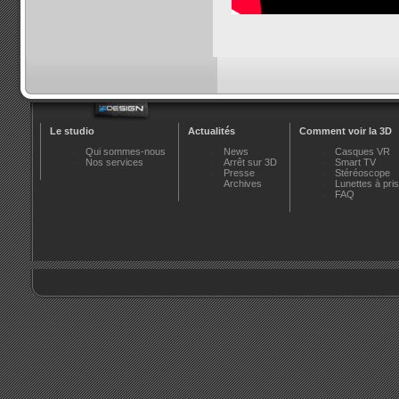
Le studio
Actualités
Comment voir la 3D
Qui sommes-nous
News
Casques VR
Nos services
Arrêt sur 3D
Smart TV
Presse
Stéréoscope
Archives
Lunettes à pr
FAQ