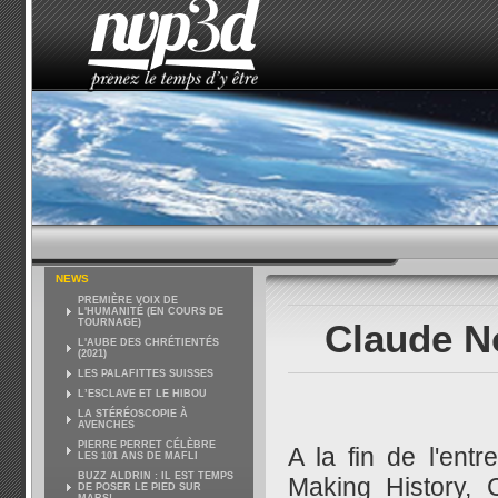
ACCUEIL
LE STUDIO
ACTUALITÉS
COMMENT 
NEWS
PREMIÈRE VOIX DE
L'HUMANITÉ (EN COURS DE
TOURNAGE)
Claude No
L'AUBE DES CHRÉTIENTÉS
(2021)
LES PALAFITTES SUISSES
L’ESCLAVE ET LE HIBOU
LA STÉRÉOSCOPIE À
AVENCHES
PIERRE PERRET CÉLÈBRE
A la fin de l'entr
LES 101 ANS DE MAFLI
BUZZ ALDRIN : IL EST TEMPS
Making History,
DE POSER LE PIED SUR