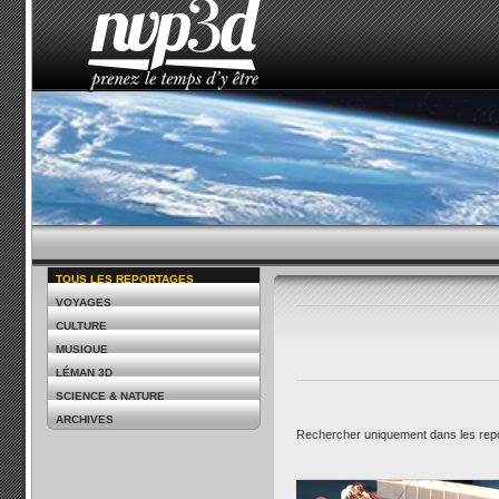
ACCUEIL
LE STUDIO
ACTUALITÉS
COMMENT 
TOUS LES REPORTAGES
VOYAGES
CULTURE
MUSIQUE
LÉMAN 3D
SCIENCE & NATURE
ARCHIVES
Rechercher uniquement dans les re