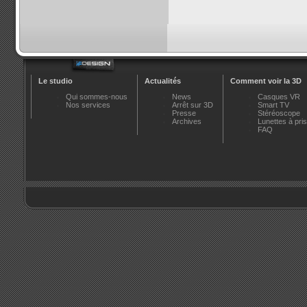
Le studio
Actualités
Comment voir la 3D
Qui sommes-nous
News
Casques VR
Nos services
Arrêt sur 3D
Smart TV
Presse
Stéréoscope
Archives
Lunettes à pr
FAQ