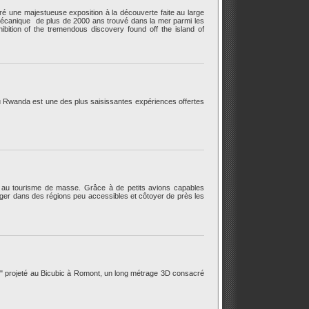
 une majestueuse exposition à la découverte faite au large
r mécanique de plus de 2000 ans trouvé dans la mer parmi les
hibition of the tremendous discovery found off the island of
au Rwanda est une des plus saisissantes expériences offertes
 au tourisme de masse. Grâce à de petits avions capables
erger dans des régions peu accessibles et côtoyer de près les
" projeté au Bicubic à Romont, un long métrage 3D consacré