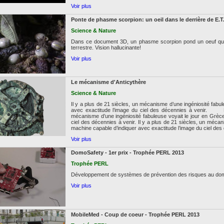
Voir plus
Ponte de phasme scorpion: un oeil dans le derrière de E.T
Science & Nature
Dans ce document 3D, un phasme scorpion pond un oeuf qui re
terrestre. Vision hallucinante!
Voir plus
Le mécanisme d'Anticythère
Science & Nature
Il y a plus de 21 siècles, un mécanisme d’une ingéniosité fabu
avec exactitude l’image du ciel des décennies à venir. L
mécanisme d’une ingéniosité fabuleuse voyait le jour en Grèc
ciel des décennies à venir. Il y a plus de 21 siècles, un mécan
machine capable d’indiquer avec exactitude l’image du ciel des
Voir plus
DomoSafety - 1er prix - Trophée PERL 2013
Trophée PERL
Développement de systèmes de prévention des risques au dom
Voir plus
MobileMed - Coup de coeur - Trophée PERL 2013