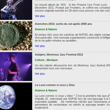
Le nouvel album de YES: In the Present Live From Lyon, e
décembre 2011. Produit par Frontiers, le coffret est consti
version originale tournée en 3D dont vous pouvez voir des extrai
Voir plus
Avenches 2015: sortis du sol après 2000 ans
Science & Nature
En temps réel, sous les caméras de NVP3D, des objets romains v
d'un particulier. Une monnaie superbement conservée à l'effigi
de la vie gallo-romaine au quotidien.
Voir plus
Asbjørn, Montreux Jazz Festival 2012
Culture , Musique
Un des talents découverts lors du Montreux Jazz festival 2
interprétant tous ses morceaux.
Voir plus
La Lune comme si vous y étiez
Science & Nature
La Lune comme si vous y étiez " C'est la première fois que j
d'Apollo 16 , interviewé par NVP3D lors de son passage à la 
exposition spatiale. De nombreux clichés que l'astronaute a
permettent de reconstituer en stéréo le paysage lunaire d'
seulement)