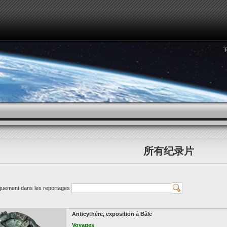
T
COMMENT VOIR LA 3D
HORLOGERIE
REPORTAGES
所有纪录片
quement dans les reportages
Anticythère, exposition à Bâle
Voyages