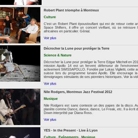
Robert Plant triomphe à Montreux
Culture
C’est un Robert Plant époustouflant qui est de retour cette
Space Shifters, il offre un concert vivifiant, où se retrou
africaines en particulier. Génial.
Voir plus
Décrocher la Lune pour protéger la Terre
Science & Nature
Décrocher la Lune pour protéger la Terre Edgar Mitchell en 2013 
mission Apollo 14 est un fervent défenseur de l'environne
activement SWISSAPOLLO. Fondée par Lukas Viglietti, cette asso
suisse lors du programme lunaire Apollo. Elle encourage la
témoignages stimulants de ses pionniers historiques. Voir la vi
Voir plus
Nile Rodgers, Montreux Jazz Festival 2012
Musique
Nile Rodgers est sans conteste un des papes de la disco. Ave
planète comme Dance, dance, dance, Le Freak, etc. Il a écri
Down interprété par Diana Ross.
Voir plus
YES - In the Present - Live à Lyon
Culture , Evénements , Musique