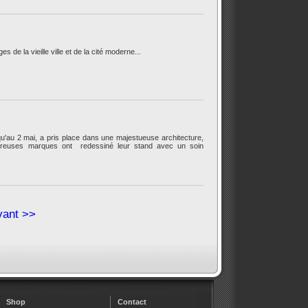
de la vieille ville et de la cité moderne...
squ'au 2 mai, a pris place dans une majestueuse architecture,
mbreuses marques ont redessiné leur stand avec un soin
vant >>
Shop
Contact