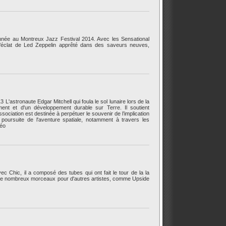
 année au Montreux Jazz Festival 2014. Avec les Sensational
ve l’éclat de Led Zeppelin apprêté dans des saveurs neuves,
L'astronaute Edgar Mitchell qui foula le sol lunaire lors de la
ment et d'un développement durable sur Terre. Il soutient
ciation est destinée à perpétuer le souvenir de l’implication
 poursuite de l'aventure spatiale, notamment à travers les
déo
c Chic, il a composé des tubes qui ont fait le tour de la la
t de nombreux morceaux pour d'autres artistes, comme Upside