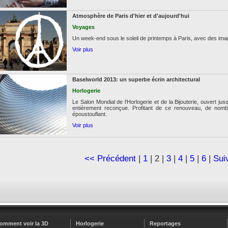
Atmosphère de Paris d'hier et d'aujourd'hui
Voyages
Un week-end sous le soleil de printemps à Paris, avec des images 
Voir plus
Baselworld 2013: un superbe écrin architectural
Horlogerie
Le Salon Mondial de l'Horlogerie et de la Bijouterie, ouvert ju
entièrement reconçue. Profitant de ce renouveau, de no
époustouflant.
Voir plus
<< Précédent
|
1
| 2 |
3
|
4
|
5
|
6
|
Sui
omment voir la 3D
Horlogerie
Reportages