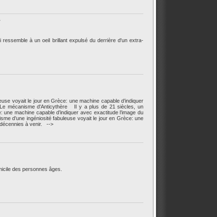
.
ssemble à un oeil brillant expulsé du derrière d'un extra-
leuse voyait le jour en Grèce: une machine capable d’indiquer
e mécanisme d'Anticythère Il y a plus de 21 siècles, un
e: une machine capable d’indiquer avec exactitude l’image du
isme d’une ingéniosité fabuleuse voyait le jour en Grèce: une
 décennies à venir. -->
icile des personnes âges.