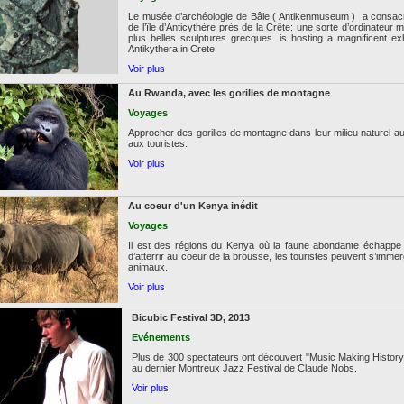
Le musée d’archéologie de Bâle ( Antikenmuseum ) a consacré
de l’île d’Anticythère près de la Crête: une sorte d’ordinateu
plus belles sculptures grecques. is hosting a magnificent ex
Antikythera in Crete.
Voir plus
Au Rwanda, avec les gorilles de montagne
Voyages
Approcher des gorilles de montagne dans leur milieu naturel 
aux touristes.
Voir plus
Au coeur d'un Kenya inédit
Voyages
Il est des régions du Kenya où la faune abondante échappe
d’atterrir au coeur de la brousse, les touristes peuvent s’imm
animaux.
Voir plus
Bicubic Festival 3D, 2013
Evénements
Plus de 300 spectateurs ont découvert "Music Making History
au dernier Montreux Jazz Festival de Claude Nobs.
Voir plus