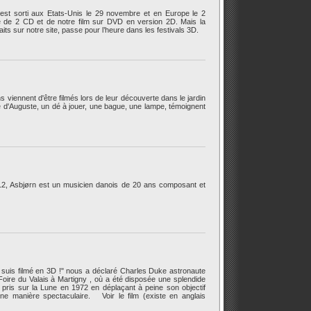
st sorti aux Etats-Unis le 29 novembre et en Europe le 2
tué de 2 CD et de notre film sur DVD en version 2D. Mais la
ts sur notre site, passe pour l’heure dans les festivals 3D.
iennent d'être filmés lors de leur découverte dans le jardin
e d'Auguste, un dé à jouer, une bague, une lampe, témoignent
012, Asbjørn est un musicien danois de 20 ans composant et
e suis filmé en 3D !" nous a déclaré Charles Duke astronaute
Foire du Valais à Martigny , où a été disposée une splendide
 pris sur la Lune en 1972 en déplaçant à peine son objectif
une manière spectaculaire. Voir le film (existe en anglais